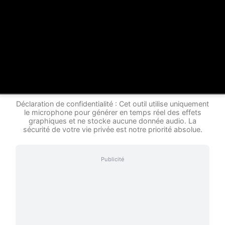
Déclaration de confidentialité : Cet outil utilise uniquement
le microphone pour générer en temps réel des effets
graphiques et ne stocke aucune donnée audio. La
sécurité de votre vie privée est notre priorité absolue.
Publicité