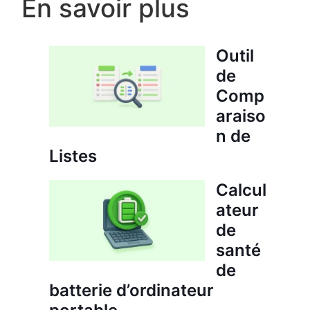
En savoir plus
Outil
de
Comp
araiso
n de
Listes
Calcul
ateur
de
santé
de
batterie d’ordinateur