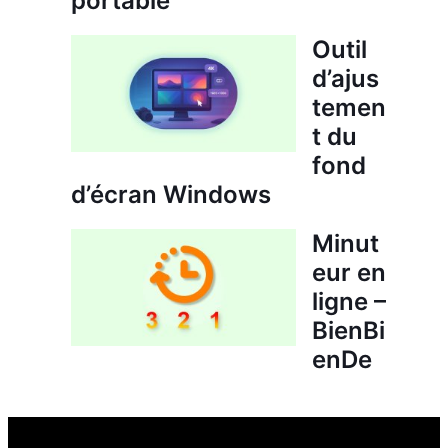
portable
Outil
d’ajus
temen
t du
fond
d’écran Windows
Minut
eur en
ligne –
BienBi
enDe