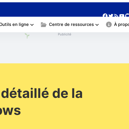
❀
❀
Facebo
Twitte
Yo
G
Flux RSS
Outils en ligne
Centre de ressources
À prop
Publicité
détaillé de la
ows