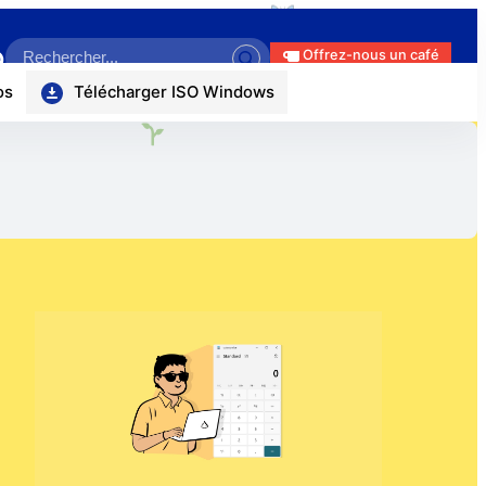
❀
Search
ok
r
uTube
itHub
Offrez-nous un café
os
Télécharger ISO Windows