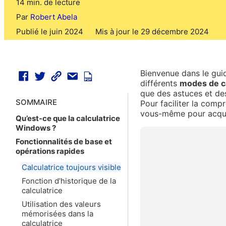
14 min. de lecture
Par
Robert Abela
Publié le juin 2024
Mis à jour le 29 décembre 2024
Bienvenue dans le guid
différents
modes de c
que des astuces et des
SOMMAIRE
Pour faciliter la com
vous-même pour acqué
Qu’est-ce que la calculatrice
Windows ?
Fonctionnalités de base et
opérations rapides
Calculatrice toujours visible
Fonction d’historique de la
calculatrice
Utilisation des valeurs
mémorisées dans la
calculatrice