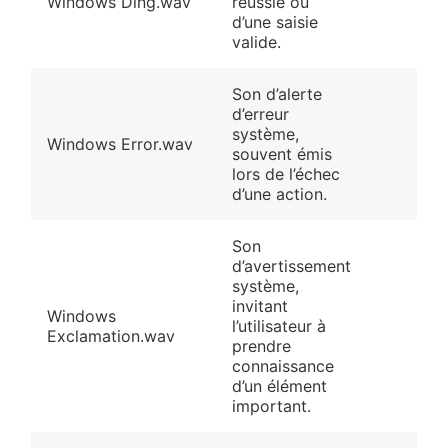
Windows Ding.wav
réussie ou
d’une saisie
valide.
Son d’alerte
d’erreur
système,
Windows Error.wav
souvent émis
❀
lors de l’échec
d’une action.
Son
d’avertissement
système,
invitant
Windows
l’utilisateur à
Exclamation.wav
prendre
connaissance
d’un élément
important.