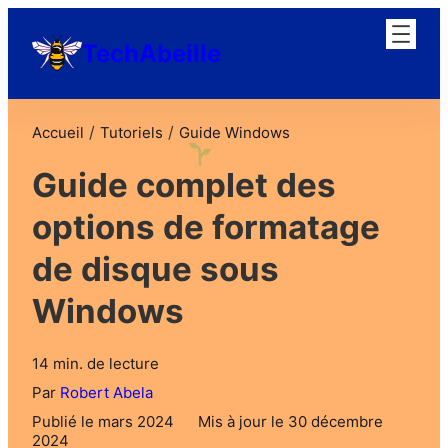
TechAbeille
/
/
Accueil
Tutoriels
Guide Windows
Guide complet des
options de formatage
de disque sous
Windows
14 min. de lecture
Par
Robert Abela
Publié le mars 2024
Mis à jour le 30 décembre
2024