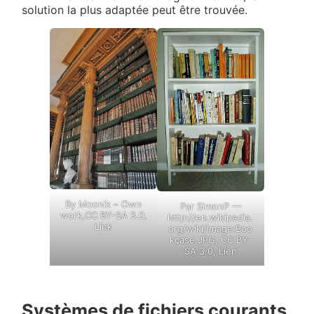
solution la plus adaptée peut être trouvée.
By
Moonik
–
Own
Par
SimonP
—
work
,
CC BY-SA 3.0
,
http://en.wikipedia.
Link
org/wiki/Image:Boo
kcase.JPG
,
CC BY-
SA 3.0
,
Lien
Systèmes de fichiers courants