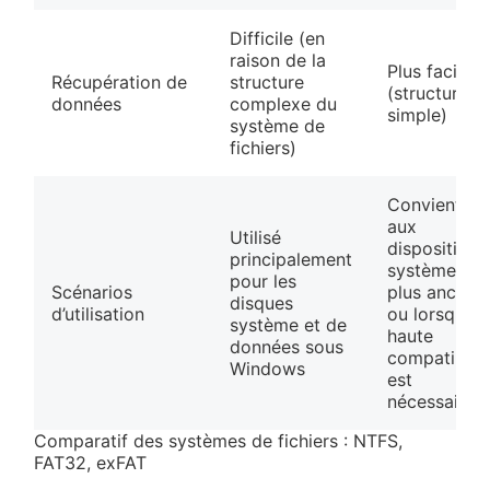
Difficile (en
raison de la
Plus facile
Récupération de
structure
(structure
données
complexe du
simple)
système de
fichiers)
Convient
aux
Utilisé
dispositifs e
principalement
systèmes
pour les
Scénarios
plus anciens
disques
d’utilisation
ou lorsque l
système et de
haute
données sous
compatibilit
Windows
est
nécessaire
Comparatif des systèmes de fichiers : NTFS,
FAT32, exFAT