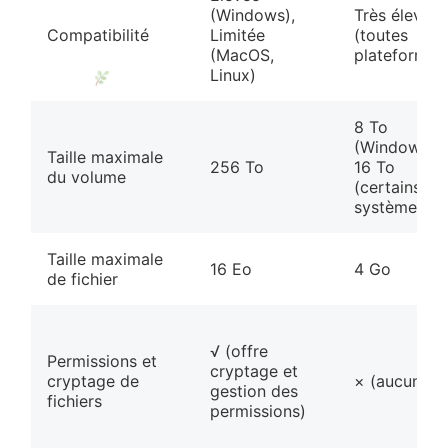
(Windows),
Très élevée
Compatibilité
Limitée
(toutes
(MacOS,
plateformes
Linux)
8 To
(Windows),
Taille maximale
256 To
16 To
du volume
(certains
systèmes)
Taille maximale
16 Eo
4 Go
de fichier
√ (offre
Permissions et
cryptage et
cryptage de
× (aucun)
gestion des
fichiers
permissions)