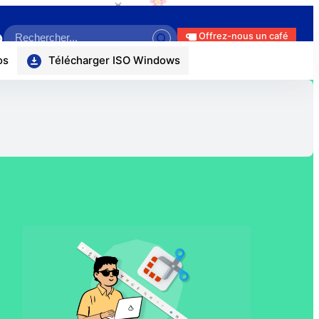
Search
ok
r
uTube
itHub
Offrez-nous un café
os
Télécharger ISO Windows