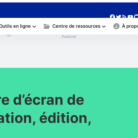
❀
Facebo
Twitte
Yo
G
Flux RSS
Outils en ligne
Centre de ressources
À prop
Publicité
e d’écran de
tion, édition,