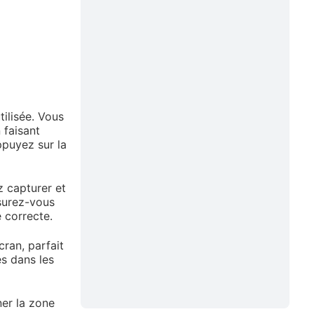
ilisée. Vous
 faisant
appuyez sur la
z capturer et
ssurez-vous
 correcte.
ran, parfait
s dans les
ner la zone