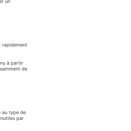
er un
r rapidement
nu à partir
isamment de
é au type de
nutiles par