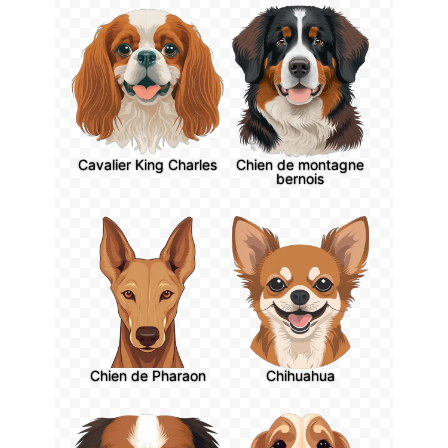
Cavalier King Charles
Chien de montagne
bernois
Chien de Pharaon
Chihuahua