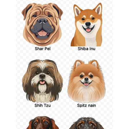
Shar Peï
Shiba Inu
Shih Tzu
Spitz nain