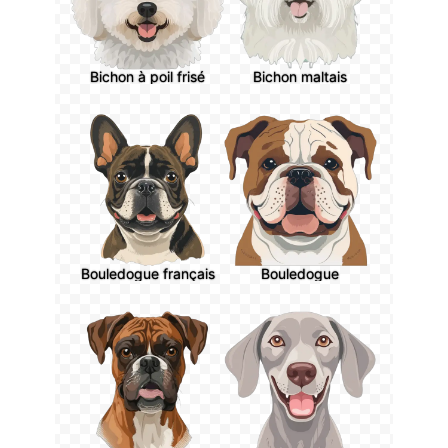
Bichon à poil frisé
Bichon maltais
Bouledogue français
Bouledogue