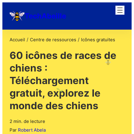
TechAbeille
/
/
Accueil
Centre de ressources
Icônes gratuites
60 icônes de races de
chiens :
Téléchargement
gratuit, explorez le
monde des chiens
2 min. de lecture
Par
Robert Abela