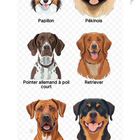
Papillon
Pékinois
Pointer allemand à poil
Retriever
court