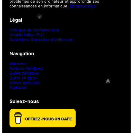
problèmes de son ordinateur et approfondir ses
connaissances en informatique.
En savoir plus
Légal
Politique de confidentialité
Cookie Policy (EU)
❀
Conditions Générales d’Utilisation
Navigation
Windows
Astuces Windows
Guide Windows
Outils en ligne
Icônes gratuites
À propos
Suivez-nous