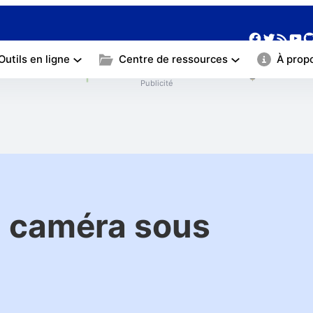
❀
Facebo
Twitte
Yo
G
Flux RSS
❀
Outils en ligne
Centre de ressources
À prop
Publicité
a caméra sous