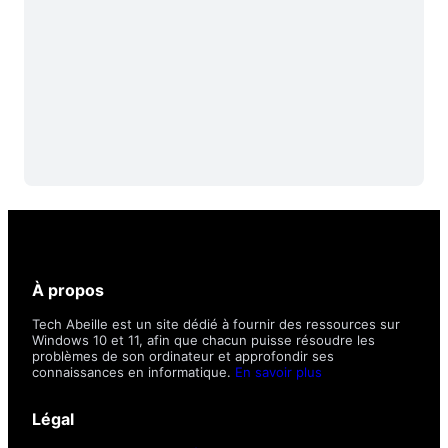
À propos
Tech Abeille est un site dédié à fournir des ressources sur
Windows 10 et 11, afin que chacun puisse résoudre les
problèmes de son ordinateur et approfondir ses
connaissances en informatique.
En savoir plus
Légal