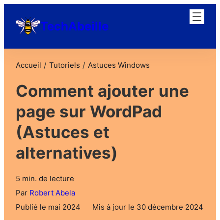
TechAbeille
/
/
Accueil
Tutoriels
Astuces Windows
Comment ajouter une
page sur WordPad
(Astuces et
alternatives)
5 min. de lecture
Par
Robert Abela
Publié le mai 2024
Mis à jour le 30 décembre 2024