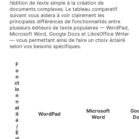
l’édition de texte simple à la création de
documents complexes. Le tableau comparatif
suivant vous aidera à voir clairement les
principales différences de fonctionnalités entre
plusieurs éditeurs de texte populaires — WordPad,
Microsoft Word, Google Docs et LibreOffice Writer
— vous permettant ainsi de faire un choix éclairé
selon vos besoins spécifiques.
F
o
n
ct
io
n
n
al
Microsoft
Go
it
WordPad
Word
D
é
/
É
di