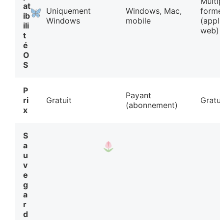
Multi
at
Uniquement
Windows, Mac,
form
ib
Windows
mobile
(appl
ili
web)
t
é
O
S
P
Payant
ri
Gratuit
Gratu
(abonnement)
x
S
a
u
v
e
g
a
r
d