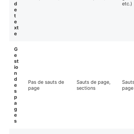
d
etc.)
e
t
e
xt
e
G
e
st
io
n
d
Pas de sauts de
Sauts de page,
Saut
e
page
sections
page
s
p
a
g
e
s