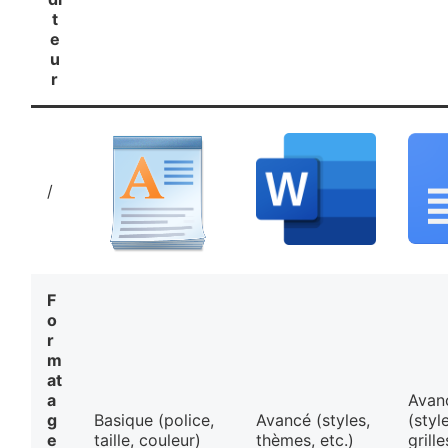
t
e
u
r
/
F
o
r
m
at
a
Avan
g
Basique (police,
Avancé (styles,
(styl
e
taille, couleur)
thèmes, etc.)
grille