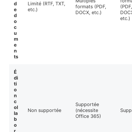
Multiples
form
d
Limité (RTF, TXT,
formats (PDF,
(PDF
e
etc.)
DOCX, etc.)
DOC
d
etc.)
o
c
u
m
e
n
ts
É
di
ti
o
n
c
Supportée
ol
Non supportée
(nécessite
Supp
la
Office 365)
b
o
r