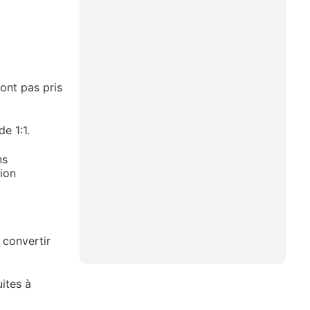
ont pas pris
e 1:1.
ns
tion
 convertir
uites à