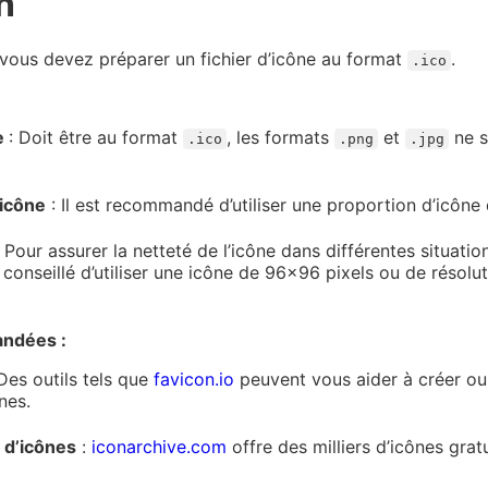
n
ous devez préparer un fichier d’icône au format
.
.ico
ne
: Doit être au format
, les formats
et
ne s
.ico
.png
.jpg
’icône
: Il est recommandé d’utiliser une proportion d’icône d
 Pour assurer la netteté de l’icône dans différentes situatio
st conseillé d’utiliser une icône de 96×96 pixels ou de résolu
ndées :
Des outils tels que
favicon.io
peuvent vous aider à créer ou
nes.
 d’icônes
:
iconarchive.com
offre des milliers d’icônes grat