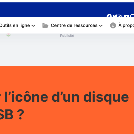
❀
Facebo
Twitte
Yo
G
Flux RSS
Outils en ligne
Centre de ressources
À prop
Publicité
’icône d’un disque
SB ?