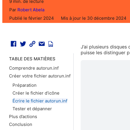
9 min. de lecture
Par
Robert Abela
Publié le février 2024
Mis à jour le 30 décembre 2024
J’ai plusieurs disques
puisse les distinguer p
TABLE DES MATIÈRES
Comprendre autorun.inf
Créer votre fichier autorun.inf
Préparation
Créer le fichier d’icône
Écrire le fichier autorun.inf
Tester et dépanner
Plus d’actions
Conclusion