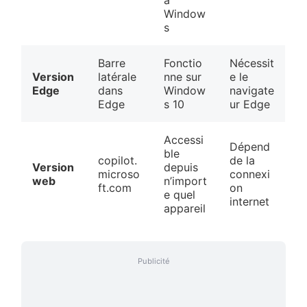
à
Window
s
Barre
Fonctio
Nécessit
Version
latérale
nne sur
e le
Edge
dans
Window
navigate
Edge
s 10
ur Edge
Accessi
Dépend
ble
copilot.
de la
Version
depuis
microso
connexi
web
n’import
ft.com
on
e quel
internet
appareil
Publicité