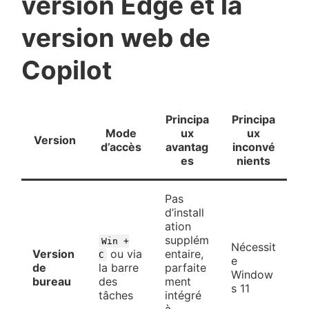
version Edge et la
version web de
Copilot
Principa
Principa
Mode
ux
ux
Version
d’accès
avantag
inconvé
es
nients
Pas
d’install
ation
supplém
Win +
Nécessit
Version
ou via
entaire,
C
e
de
la barre
parfaite
Window
bureau
des
ment
s 11
tâches
intégré