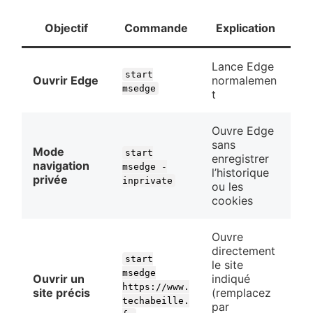
Objectif
Commande
Explication
Lance Edge
start
Ouvrir Edge
normalemen
msedge
t
Ouvre Edge
sans
Mode
start
enregistrer
navigation
msedge -
l’historique
privée
inprivate
ou les
cookies
Ouvre
directement
start
le site
msedge
Ouvrir un
indiqué
https://www.
site précis
(remplacez
techabeille.
par