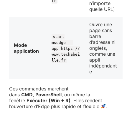
fr
n’importe
quelle URL)
Ouvre une
page sans
barre
start
d’adresse ni
msedge --
Mode
onglets,
app=https://
application
comme une
www.techabei
appli
lle.fr
indépendant
e
Ces commandes marchent
dans
CMD
,
PowerShell
, ou même la
fenêtre
Exécuter (Win + R)
. Elles rendent
l’ouverture d’Edge plus rapide et flexible
.