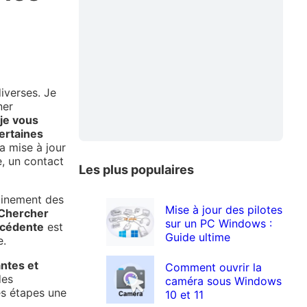
iverses. Je
ner
,
je vous
ertaines
a mise à jour
e, un contact
Les plus populaires
ainement des
Mise à jour des pilotes
Chercher
sur un PC Windows :
récédente
est
Guide ultime
e.
antes et
Comment ouvrir la
des
caméra sous Windows
es étapes une
10 et 11