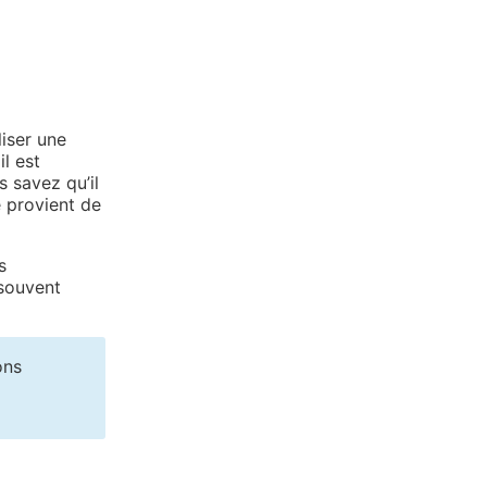
liser une
il est
 savez qu’il
e provient de
s
 souvent
ons