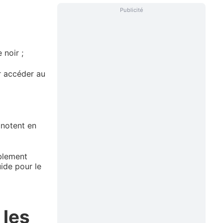
Publicité
 noir ;
ir accéder au
gnotent en
blement
ide pour le
 les