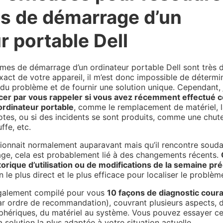
s de démarrage d’un
r portable Dell
mes de démarrage d’un ordinateur portable Dell sont très d
exact de votre appareil, il m’est donc impossible de détermi
 du problème et de fournir une solution unique. Cependant
er par vous rappeler si vous avez récemment effectué c
ordinateur portable
, comme le remplacement de matériel, l
otes, ou si des incidents se sont produits, comme une chut
ffe, etc.
ctionnait normalement auparavant mais qu’il rencontre soud
ge, cela est probablement lié à des changements récents.
storique d’utilisation ou de modifications de la semaine p
le plus direct et le plus efficace pour localiser le problèm
également compilé pour vous
10 façons de diagnostic cour
ar ordre de recommandation), couvrant plusieurs aspects, 
iphériques, du matériel au système. Vous pouvez essayer c
 solution la plus adaptée à votre situation actuelle.