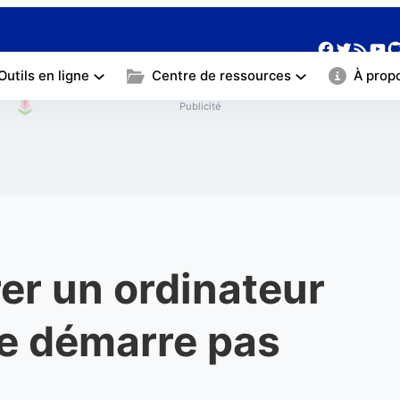
❀
❀
Facebo
Twitte
Yo
G
Flux RSS
Outils en ligne
Centre de ressources
À prop
Publicité
er un ordinateur
ne démarre pas