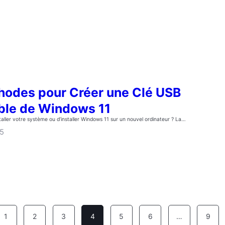
hodes pour Créer une Clé USB
ble de Windows 11
taller votre système ou d’installer Windows 11 sur un nouvel ordinateur ? La…
25
1
2
3
4
5
6
…
9