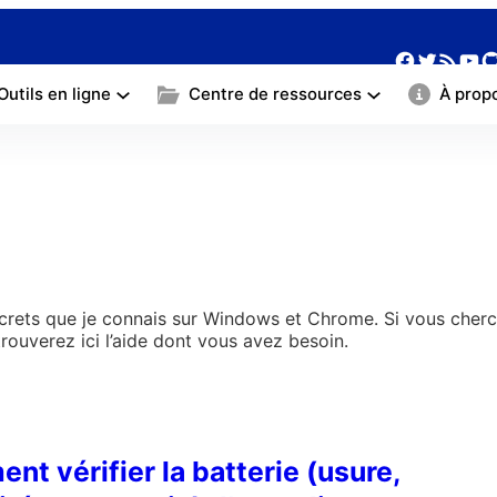
Facebo
Twitte
Yo
G
Flux RSS
Outils en ligne
Centre de ressources
À prop
s secrets que je connais sur Windows et Chrome. Si vous ch
trouverez ici l’aide dont vous avez besoin.
t vérifier la batterie (usure,