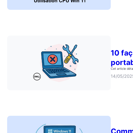
10 faç
portab
Cet article dét
14/05/202
Comme