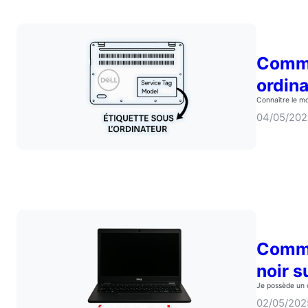
Comme
ordina
Connaître le mo
04/05/20
Comme
noir s
Je possède un o
02/05/202