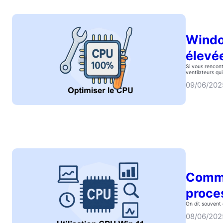
Window
élevé
Si vous rencon
ventilateurs qu
09/06/202
Commen
proce
On dit souvent
08/06/202