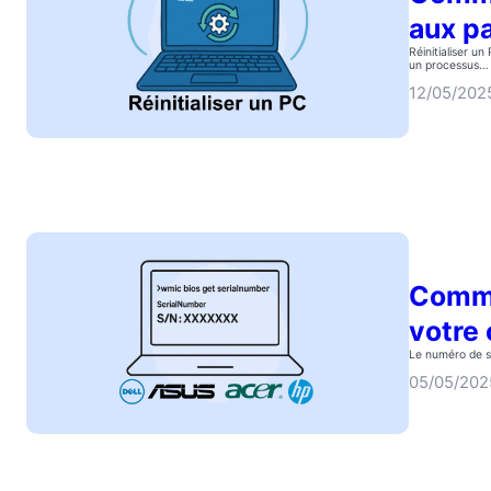
aux p
Réinitialiser u
un processus…
12/05/202
Comme
votre 
Le numéro de sé
05/05/202