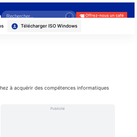
Search
ok
r
uTube
itHub
Offrez-nous un café
os
Télécharger ISO Windows
erchez à acquérir des compétences informatiques
Publicité