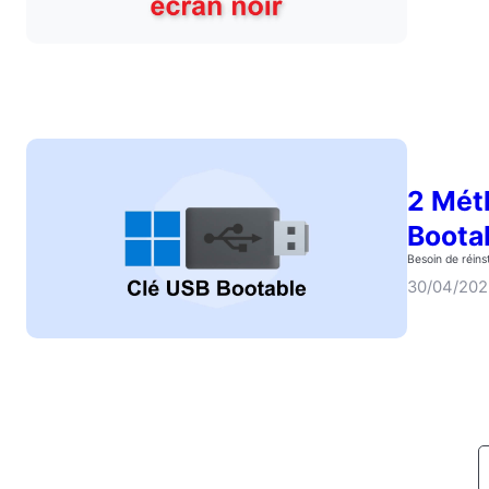
2 Mét
Boota
Besoin de réins
30/04/20