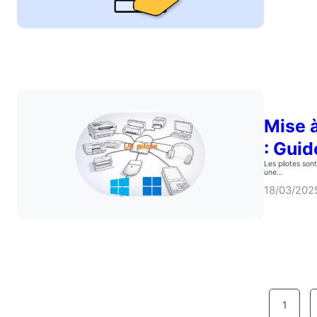
Mise 
: Guid
Les pilotes son
une…
18/03/202
1