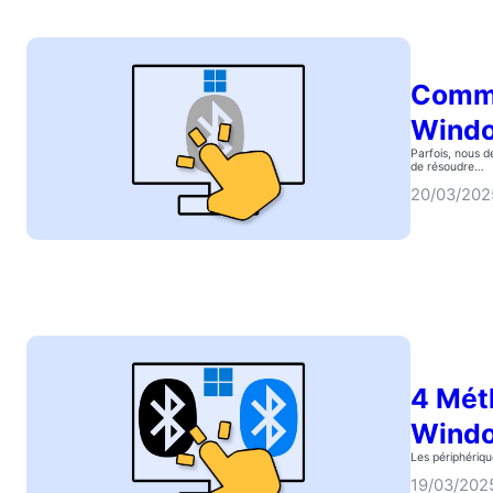
Comme
Windo
Parfois, nous d
de résoudre…
20/03/202
4 Mét
Windo
Les périphérique
19/03/202