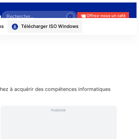
Search
ok
r
uTube
itHub
Offrez-nous un café
os
Télécharger ISO Windows
erchez à acquérir des compétences informatiques
Publicité