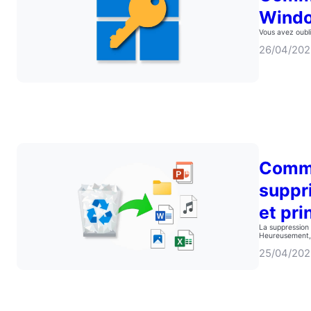
Windo
Vous avez oubl
26/04/20
Comme
suppr
et pri
La suppression a
Heureusement
25/04/20