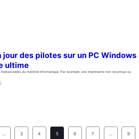
à jour des pilotes sur un PC Windows
e ultime
t indissociables du matériel informatique. Par exemple, une imprimante non reconnue ou
5
…
3
4
5
6
7
…
9