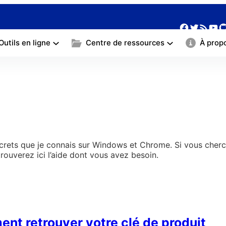
Facebo
Twitte
Yo
G
Flux RSS
Outils en ligne
Centre de ressources
À prop
s secrets que je connais sur Windows et Chrome. Si vous ch
trouverez ici l’aide dont vous avez besoin.
nt retrouver votre clé de produit