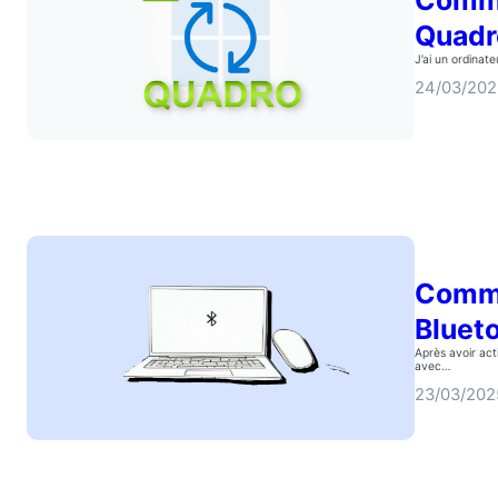
Quadr
J’ai un ordina
24/03/20
Comme
Bluet
Après avoir act
avec…
23/03/202